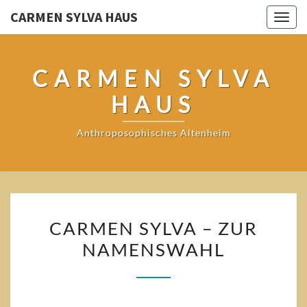
CARMEN SYLVA HAUS
Togg
navig
CARMEN SYLVA
HAUS
Anthroposophisches Altenheim
CARMEN
CARMEN SYLVA – ZUR
SYLVA
NAMENSWAHL
–
ZUR
NAMENSWAHL