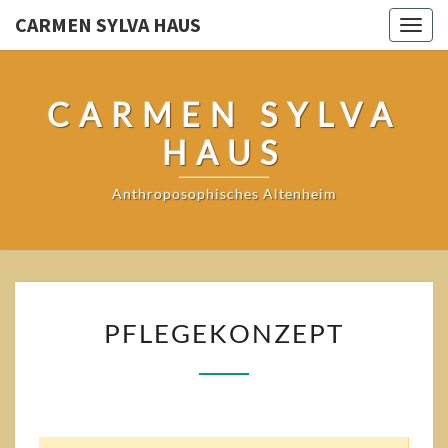
CARMEN SYLVA HAUS
Togg
navig
CARMEN SYLVA
HAUS
Anthroposophisches Altenheim
PFLEGEKONZEPT
PFLEGEKONZEPT